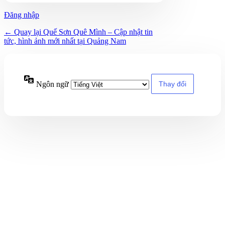
Đăng nhập
← Quay lại Quế Sơn Quê Mình – Cập nhật tin
tức, hình ảnh mới nhất tại Quảng Nam
Ngôn ngữ