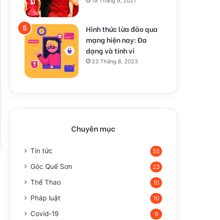
19 Tháng 9, 2021
Hình thức lừa đảo qua
mạng hiện nay: Đa
dạng và tinh vi
23 Tháng 8, 2023
Chuyên mục
Tin tức
55
Góc Quế Sơn
23
Thể Thao
10
Pháp luật
10
Covid-19
9