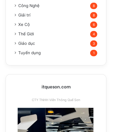
Công Nghệ
8
Giải trí
8
Xe Cộ
6
Thế Giới
4
Giáo dục
3
Tuyển dụng
1
itqueson.com
CTY TNHH Viễn Thông Quế Sơn