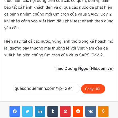
thực hiện các nội dung trên của các cơ quan, đơn vị, đảm
bảo tất cả hành khách đến và đi qua các nước đã phát hiện
ca bệnh nhiễm chủng mới Omicron của virus SARS-CoV-2
khi nhập cảnh vào Việt Nam đều phải test nhanh theo đúng
yêu cầu.
Hiện nay, tất cả các nước, vùng lãnh thổ trong kế hoạch mở
lại đường bay thương mại thường lệ với Việt Nam đều đã
xuất hiện biến chủng Omicron của virus SARS-CoV-2.
Theo Dương Ngọc (Nld.com.vn)
Copy URL
Facebook
Twitter
LinkedIn
Tumblr
Pinterest
Reddit
VKontakte
Odnok
Pocket
Skype
Chia sẽ qua Email
Print