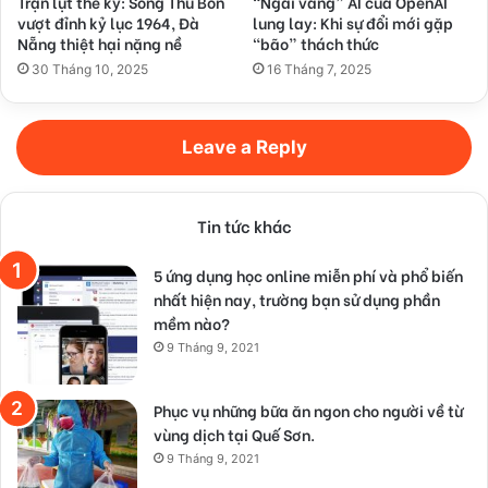
Trận lụt thế kỷ: Sông Thu Bồn
“Ngai vàng” AI của OpenAI
vượt đỉnh kỷ lục 1964, Đà
lung lay: Khi sự đổi mới gặp
Nẵng thiệt hại nặng nề
“bão” thách thức
30 Tháng 10, 2025
16 Tháng 7, 2025
Leave a Reply
Tin tức khác
5 ứng dụng học online miễn phí và phổ biến
nhất hiện nay, trường bạn sử dụng phần
mềm nào?
9 Tháng 9, 2021
Phục vụ những bữa ăn ngon cho người về từ
vùng dịch tại Quế Sơn.
9 Tháng 9, 2021