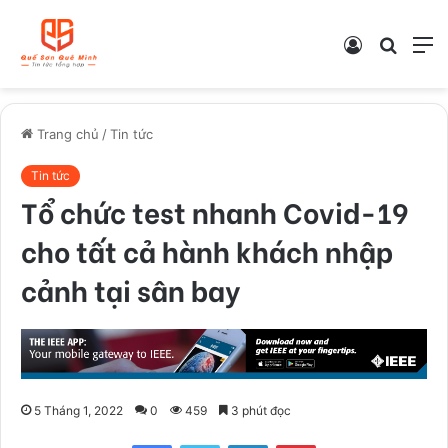
Log
Tìm
M
In
kiếm
Trang chủ
/
Tin tức
Tin tức
Tổ chức test nhanh Covid-19
cho tất cả hành khách nhập
cảnh tại sân bay
5 Tháng 1, 2022
0
459
3 phút đọc
Facebook
Twitter
LinkedIn
Pinterest