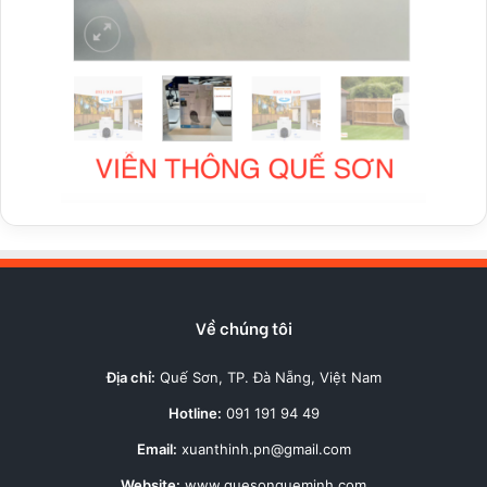
Về chúng tôi
Địa chỉ:
Quế Sơn, TP. Đà Nẵng, Việt Nam
Hotline:
091 191 94 49
Email:
xuanthinh.pn@gmail.com
Website:
www.quesonqueminh.com