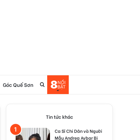
8
NỔI
Góc Quế Sơn
Tìm
BẬT
kiếm
Tin tức khác
Ca Sĩ Chi Dân và Người
Mẫu Andrea Aybar Bị