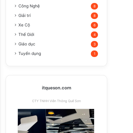
Công Nghệ
8
Giải trí
8
Xe Cộ
6
Thế Giới
4
Giáo dục
3
Tuyển dụng
1
itqueson.com
CTY TNHH Viễn Thông Quế Sơn