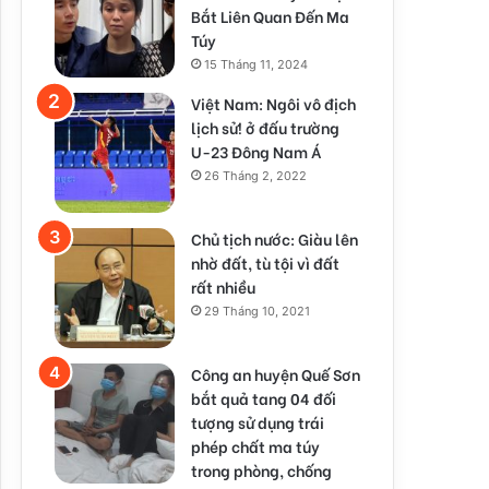
Bắt Liên Quan Đến Ma
Túy
15 Tháng 11, 2024
Việt Nam: Ngôi vô địch
lịch sử! ở đấu trường
U-23 Đông Nam Á
26 Tháng 2, 2022
Chủ tịch nước: Giàu lên
nhờ đất, tù tội vì đất
rất nhiều
29 Tháng 10, 2021
Công an huyện Quế Sơn
bắt quả tang 04 đối
tượng sử dụng trái
phép chất ma túy
trong phòng, chống