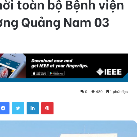
ời toàn bộ Bệnh viện
ương Quảng Nam 03
0
480
1 phút đọc
Facebook
Twitter
LinkedIn
Pinterest