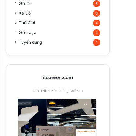
Giải trí
8
Xe Cộ
6
Thế Giới
4
Giáo dục
3
Tuyển dụng
1
itqueson.com
CTY TNHH Viễn Thông Quế Sơn