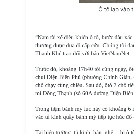
Ô tô lao vào
“Nam tài xế điều khiển ô tô, bước đầu xác 
thương được đưa đi cấp cứu. Chúng tôi đa
Thanh Khê trao đổi với báo VietNamNet.
Trước đó, khoảng 17h40 tối cùng ngày, ô
chui Điện Biên Phủ (phường Chính Gián,
chỗ chạy cùng chiều. Sau đó, ôtô 7 chỗ tiế
mì Đồng Thạnh (số 60A đường Điện Biên
Trong tiệm bánh mỳ lúc này có khoảng 6 ng
vào tủ kính quầy bánh mỳ tiếp tục húc đổ c
Tại hiện trường, tủ kính, bàn, ghế… bị ô 