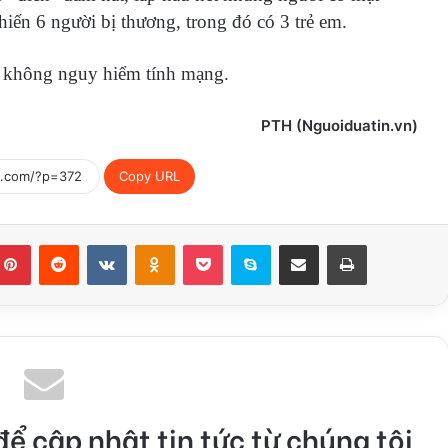
hiến 6 người bị thương, trong đó có 3 trẻ em.
ẻ, không nguy hiểm tính mạng.
PTH (Nguoiduatin.vn)
Copy URL
mblr
Pinterest
Reddit
VKontakte
Odnoklassniki
Pocket
Skype
Chia sẽ qua Email
Print
để cập nhật tin tức từ chúng tôi