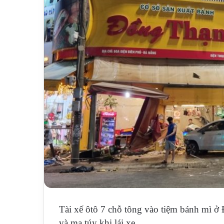
Tài xế ôtô 7 chỗ tông vào tiệm bánh mì ở
và ma túy khi lái xe.