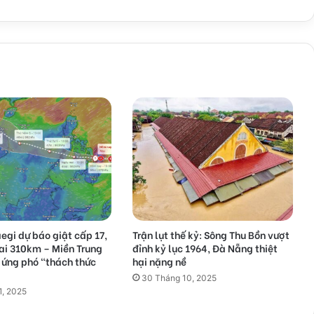
gi dự báo giật cấp 17,
Trận lụt thế kỷ: Sông Thu Bồn vượt
ai 310km – Miền Trung
đỉnh kỷ lục 1964, Đà Nẵng thiệt
 ứng phó “thách thức
hại nặng nề
30 Tháng 10, 2025
1, 2025