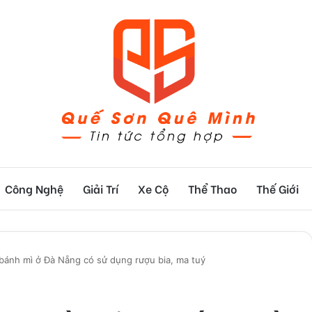
Công Nghệ
Giải Trí
Xe Cộ
Thể Thao
Thế Giới
m bánh mì ở Đà Nẵng có sử dụng rượu bia, ma tuý