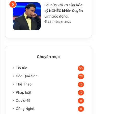
Lời hứa với vợ của bác
sỹ NGHÈO khiến Quyền
Linh xúc động.
22 Tháng 5, 2022
Chuyên mục
Tin tức
55
Góc Quế Sơn
23
Thể Thao
10
Pháp luật
10
Covid-19
9
Công Nghệ
8