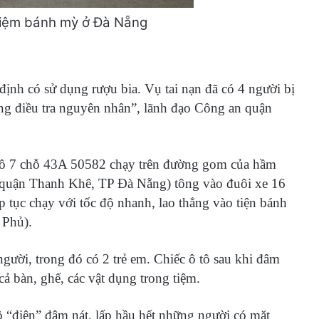
 tiệm bánh mỳ ở Đà Nẵng
định có sử dụng rượu bia. Vụ tai nạn đã có 4
người bị
ng điều tra nguyên nhân”, lãnh đạo Công an quận
tô 7 chỗ 43A 50582 chạy trên đường gom của hầm
 quận Thanh Khê, TP Đà Nẵng) tông vào đuôi xe 16
p tục chạy với tốc độ nhanh, lao thẳng vào tiện bánh
 Phủ).
ười, trong đó có 2 trẻ em. Chiếc ô tô sau khi đâm
ả bàn, ghế, các vật dụng trong tiệm.
tô “điên” đâm nát, lấp hầu hết những người có mặt