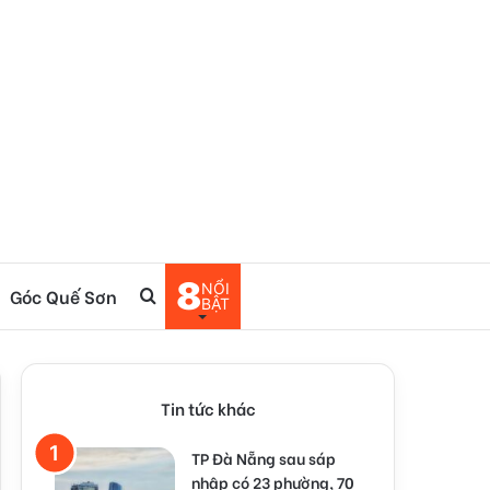
8
NỔI
Góc Quế Sơn
Tìm
BẬT
kiếm
Tin tức khác
TP Đà Nẵng sau sáp
nhập có 23 phường, 70