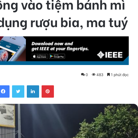
tông vào tiệm bánh mì
dụng rượu bia, ma tuý
0
483
1 phút đọc
Facebook
Twitter
LinkedIn
Pinterest